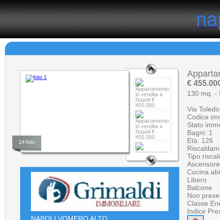
il portale degli annunci immobiliari in provincia di Napoli
na
na
NESSUNA RICERCA EFFETTUATA
Apparta
€ 455.00
130 mq.
-
Via Toledo
Codice im
Stato immo
Bagni: 1
Età: 126
14 foto
Riscaldam
Tipo risca
Ascensore
Cucina abi
Libero
Balcone
Non prese
Classe En
Indice Pre
NAPOLI VOMERO ALTO