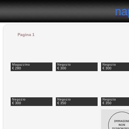
il portale degli annunci immobiliari in provincia di Napoli
na
na
Pagina 1
Magazzino
Negozio
Negozio
€ 280
€ 300
€ 300
Negozio
Negozio
Negozio
€ 300
€ 350
€ 350