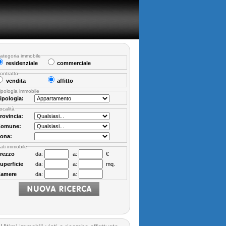
ategoria immobile
residenziale
commerciale
ontratto
vendita
affitto
ipologia immobile
ipologia:
ocalità
rovincia:
omune:
ona:
ati immobile
rezzo
da:
a:
€
uperficie
da:
a:
mq.
amere
da:
a: