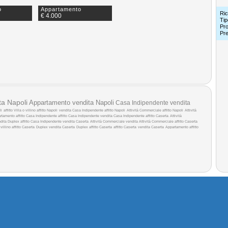
o
Appartamento
Ric
€ 4.000
Tip
Pro
Pr
ita Napoli
Appartamento vendita Napoli
Casa Indipendente vendita
li
affitto
Villa o villino affitto Napoli
vendita
Casa Indipendente affitto Napoli
Attività Commerciale affitto Napoli
Attività
rtamento affitto
Casa Indipendente affitto
Casa Indipendente vendita
Casa Indipendente affitto Caserta
Attività
ndita
Duplex affitto
Casa Indipendente vendita Caserta
Attività Commerciale vendita
Attività Commerciale affitto Caserta
 villino affitto Caserta
Duplex vendita Caserta
Duplex affitto Caserta
affitto Caserta
vendita Caserta
Appartamento affitto