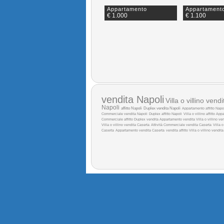
Appartamento
Appartament
€ 1.000
€ 1.100
vendita Napoli
Villa o villino vend
Napoli
affitto Napoli
Duplex vendita Napoli
Appartamento affitto Napo
Commerciale vendita Napoli
Duplex affitto Napoli
Villa o villino affitto
Appa
Commerciale affitto
Duplex vendita
Appartamento vendita
Villa o villino ve
Villa o villino vendita Caserta
Attività Commerciale vendita Caserta
Villa o
Caserta
Appartamento vendita Caserta
vendita
affitto
Villa o villino vendita