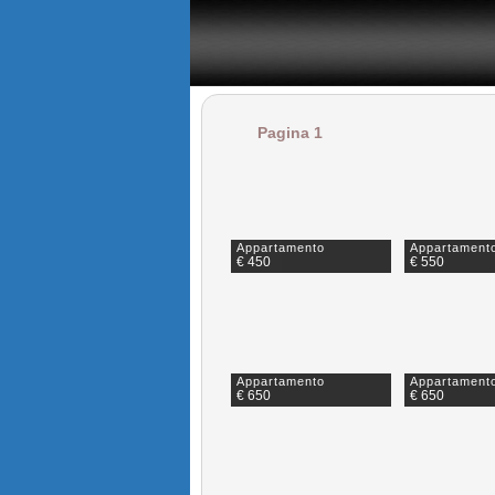
il portale degli annunci immobiliari in provincia di Napoli
Pagina 1
Appartamento
Appartament
€ 450
€ 550
Appartamento
Appartament
€ 650
€ 650