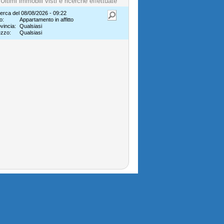
Ultimi immobili visti e ricerche effettuate
erca del 08/08/2026 - 09:22
o:
Appartamento in affitto
vincia:
Qualsiasi
ezzo:
Qualsiasi