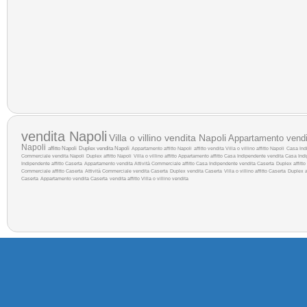
vendita Napoli
Villa o villino vendita Napoli
Appartamento vendi
Napoli
affitto Napoli
Duplex vendita Napoli
Appartamento affitto Napoli
affitto
vendita
Villa o villino affitto Napoli
Casa Indi
Commerciale vendita Napoli
Duplex affitto Napoli
Villa o villino affitto
Appartamento affitto
Casa Indipendente vendita
Casa Indi
Indipendente affitto Caserta
Appartamento vendita
Attività Commerciale affitto
Casa Indipendente vendita Caserta
Duplex affitto
Commerciale affitto Caserta
Attività Commerciale vendita Caserta
Duplex vendita Caserta
Villa o villino affitto Caserta
Duplex a
Caserta
Appartamento vendita Caserta
vendita
affitto
Villa o villino vendita