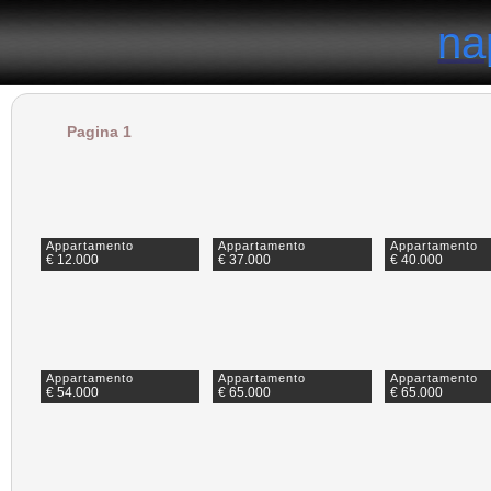
il portale degli annunci immobiliari in provincia di Napoli
na
na
Pagina 1
Appartamento
Appartamento
Appartamento
€ 12.000
€ 37.000
€ 40.000
Appartamento
Appartamento
Appartamento
€ 54.000
€ 65.000
€ 65.000