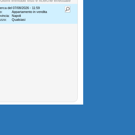
Ultimi immobili visti e ricerche effettuate
erca del 07/08/2026 - 11:59
o:
Appartamento in vendita
vincia:
Napoli
ezzo:
Qualsiasi