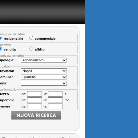
ategoria immobile
residenziale
commerciale
ontratto
vendita
affitto
ipologia immobile
ipologia:
ocalità
rovincia:
omune:
ona:
ati immobile
rezzo
da:
a:
€
uperficie
da:
a:
mq.
amere
da:
a: