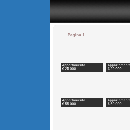
il portale degli annunci immobiliari in provincia di Napoli
Pagina 1
Appartamento
Appartament
€ 25.000
€ 29.000
Appartamento
Appartament
€ 55.000
€ 59.000