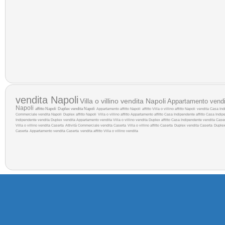
vendita Napoli
Villa o villino vendita Napoli
Appartamento vendi
Napoli
affitto Napoli
Duplex vendita Napoli
Appartamento affitto Napoli
affitto
Villa o villino affitto Napoli
vendita
Casa Indi
Commerciale vendita Napoli
Duplex affitto Napoli
Villa o villino affitto
Appartamento affitto
Casa Indipendente affitto
Casa Indipe
Indipendente vendita
Duplex vendita
Appartamento vendita
Villa o villino vendita
Duplex affitto
Casa Indipendente vendita Case
Villa o villino vendita Caserta
Attività Commerciale vendita Caserta
Villa o villino affitto Caserta
Duplex vendita Caserta
Duplex
Caserta
Appartamento vendita Caserta
vendita
affitto
Villa o villino vendita