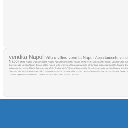
vendita Napoli
Villa o villino vendita Napoli
Appartamento vendi
Napoli
affitto Napoli
Duplex vendita Napoli
Appartamento affitto Napoli
affitto
Villa o villino affitto Napoli
vendita
Casa Indi
Commerciale vendita Napoli
Duplex affitto Napoli
Villa o villino affitto
Appartamento affitto
Casa Indipendente affitto Caserta
Du
Indipendente vendita
Attività Commerciale affitto
Duplex affitto
Villa o villino vendita
Casa Indipendente vendita Caserta
Attivit
Commerciale affitto Caserta
Attività Commerciale vendita Caserta
Villa o villino affitto Caserta
Duplex vendita Caserta
Duplex a
Caserta
Appartamento vendita Caserta
vendita
affitto
Villa o villino vendita